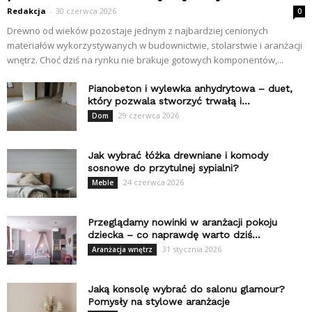
Redakcja
-
30 czerwca 2026
0
Drewno od wieków pozostaje jednym z najbardziej cenionych
materiałów wykorzystywanych w budownictwie, stolarstwie i aranżacji
wnętrz. Choć dziś na rynku nie brakuje gotowych komponentów,...
Pianobeton i wylewka anhydrytowa – duet,
który pozwala stworzyć trwałą i...
29 czerwca 2026
Dom
Jak wybrać łóżka drewniane i komody
sosnowe do przytulnej sypialni?
24 czerwca 2026
Meble
Przeglądamy nowinki w aranżacji pokoju
dziecka – co naprawdę warto dziś...
31 stycznia 2026
Aranżacja wnętrz
Jaką konsolę wybrać do salonu glamour?
Pomysły na stylowe aranżacje