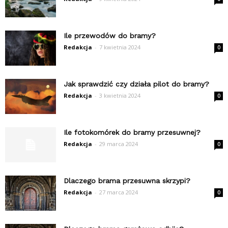
Ile przewodów do bramy?
Redakcja
-
7 kwietnia 2024
0
Jak sprawdzić czy działa pilot do bramy?
Redakcja
-
3 kwietnia 2024
0
Ile fotokomórek do bramy przesuwnej?
Redakcja
-
29 marca 2024
0
Dlaczego brama przesuwna skrzypi?
Redakcja
-
27 marca 2024
0