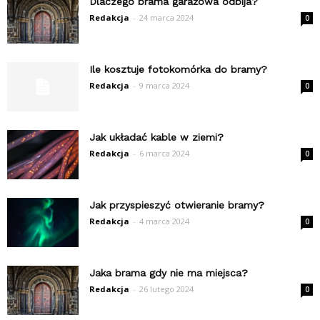
Dlaczego brama garażowa odbija?
Redakcja
-
24 marca 2024
0
Ile kosztuje fotokomórka do bramy?
Redakcja
-
9 marca 2024
0
Jak układać kable w ziemi?
Redakcja
-
6 marca 2024
0
Jak przyspieszyć otwieranie bramy?
Redakcja
-
4 marca 2024
0
Jaka brama gdy nie ma miejsca?
Redakcja
-
26 lutego 2024
0