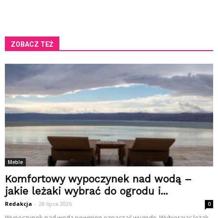
ZOBACZ TEŻ
Meble
Komfortowy wypoczynek nad wodą –
jakie leżaki wybrać do ogrodu i...
Redakcja
-
28 lipca 2026
0
Wypoczynek nad wodą powinien oznaczać wygodę. Wybierając leżak,