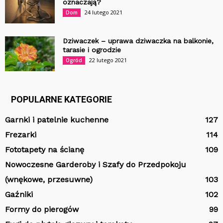
oznaczają?
24 lutego 2021
Dom
Dziwaczek – uprawa dziwaczka na balkonie,
tarasie i ogrodzie
22 lutego 2021
Ogród
POPULARNE KATEGORIE
Garnki i patelnie kuchenne
127
Frezarki
114
Fototapety na ścianę
109
Nowoczesne Garderoby i Szafy do Przedpokoju
(wnękowe, przesuwne)
103
Gaźniki
102
Formy do pierogów
99