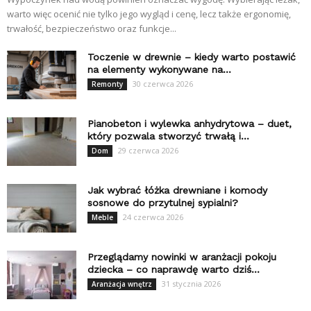
warto więc ocenić nie tylko jego wygląd i cenę, lecz także ergonomię,
trwałość, bezpieczeństwo oraz funkcje...
Toczenie w drewnie – kiedy warto postawić
na elementy wykonywane na...
30 czerwca 2026
Remonty
Pianobeton i wylewka anhydrytowa – duet,
który pozwala stworzyć trwałą i...
29 czerwca 2026
Dom
Jak wybrać łóżka drewniane i komody
sosnowe do przytulnej sypialni?
24 czerwca 2026
Meble
Przeglądamy nowinki w aranżacji pokoju
dziecka – co naprawdę warto dziś...
31 stycznia 2026
Aranżacja wnętrz