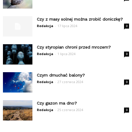
Czy z masy solnej można zrobić doniczkę?
Redakcja
-
17 lipca 2024
0
Czy styropian chroni przed mrozem?
Redakcja
-
1 lipca 2024
0
Czym dmuchać balony?
Redakcja
-
27 czerwca 2024
0
Czy gazon ma dno?
Redakcja
-
25 czerwca 2024
0