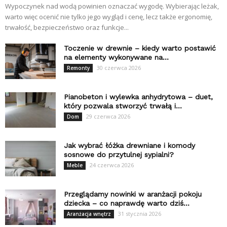
Wypoczynek nad wodą powinien oznaczać wygodę. Wybierając leżak,
warto więc ocenić nie tylko jego wygląd i cenę, lecz także ergonomię,
trwałość, bezpieczeństwo oraz funkcje...
Toczenie w drewnie – kiedy warto postawić
na elementy wykonywane na...
30 czerwca 2026
Remonty
Pianobeton i wylewka anhydrytowa – duet,
który pozwala stworzyć trwałą i...
29 czerwca 2026
Dom
Jak wybrać łóżka drewniane i komody
sosnowe do przytulnej sypialni?
24 czerwca 2026
Meble
Przeglądamy nowinki w aranżacji pokoju
dziecka – co naprawdę warto dziś...
31 stycznia 2026
Aranżacja wnętrz