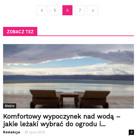
5
6
7
ZOBACZ TEŻ
Meble
Komfortowy wypoczynek nad wodą –
jakie leżaki wybrać do ogrodu i...
Redakcja
-
28 lipca 2026
0