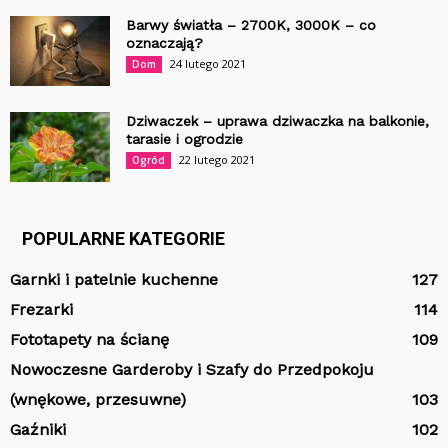
Barwy światła – 2700K, 3000K – co
oznaczają?
24 lutego 2021
Dom
Dziwaczek – uprawa dziwaczka na balkonie,
tarasie i ogrodzie
22 lutego 2021
Ogród
POPULARNE KATEGORIE
Garnki i patelnie kuchenne
127
Frezarki
114
Fototapety na ścianę
109
Nowoczesne Garderoby i Szafy do Przedpokoju
(wnękowe, przesuwne)
103
Gaźniki
102