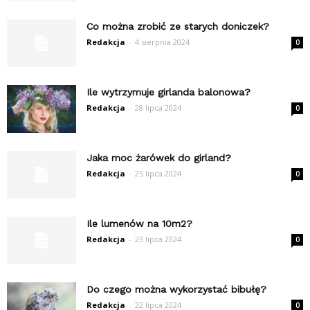
Co można zrobić ze starych doniczek?
Redakcja
-
4 sierpnia 2024
0
Ile wytrzymuje girlanda balonowa?
Redakcja
-
28 lipca 2024
0
Jaka moc żarówek do girland?
Redakcja
-
25 lipca 2024
0
Ile lumenów na 10m2?
Redakcja
-
23 lipca 2024
0
Do czego można wykorzystać bibułę?
Redakcja
-
22 lipca 2024
0