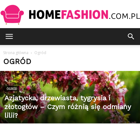
HomeFashion.com.pl
Strona główna
Ogród
OGRÓD
OGRÓD
Azjatycka, drzewiasta, tygrysia i
złotogłów – Czym różnią się odmiany
lilii?