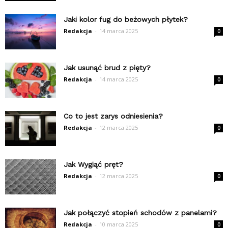
Jaki kolor fug do beżowych płytek?
Redakcja
-
14 marca 2025
0
Jak usunąć brud z pięty?
Redakcja
-
14 marca 2025
0
Co to jest zarys odniesienia?
Redakcja
-
12 marca 2025
0
Jak Wygiąć pręt?
Redakcja
-
12 marca 2025
0
Jak połączyć stopień schodów z panelami?
Redakcja
-
10 marca 2025
0