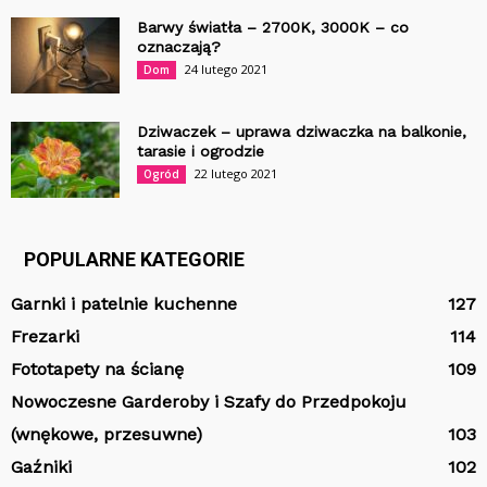
Barwy światła – 2700K, 3000K – co
oznaczają?
24 lutego 2021
Dom
Dziwaczek – uprawa dziwaczka na balkonie,
tarasie i ogrodzie
22 lutego 2021
Ogród
POPULARNE KATEGORIE
Garnki i patelnie kuchenne
127
Frezarki
114
Fototapety na ścianę
109
Nowoczesne Garderoby i Szafy do Przedpokoju
(wnękowe, przesuwne)
103
Gaźniki
102