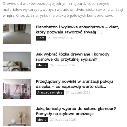
Drewno od wieków pozostaje jednym z najbardziej cenionych
materiałów wykorzystywanych w budownictwie, stolarstwie i aranżacji
wnętrz. Choć dziś na rynku nie brakuje gotowych komponentów,...
Pianobeton i wylewka anhydrytowa – duet,
który pozwala stworzyć trwałą i...
29 czerwca 2026
Dom
Jak wybrać łóżka drewniane i komody
sosnowe do przytulnej sypialni?
24 czerwca 2026
Meble
Przeglądamy nowinki w aranżacji pokoju
dziecka – co naprawdę warto dziś...
31 stycznia 2026
Aranżacja wnętrz
Jaką konsolę wybrać do salonu glamour?
Pomysły na stylowe aranżacje
27 listopada 2025
Meble