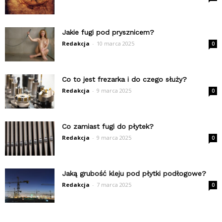
Jakie fugi pod prysznicem?
Redakcja
-
10 marca 2025
0
Co to jest frezarka i do czego służy?
Redakcja
-
9 marca 2025
0
Co zamiast fugi do płytek?
Redakcja
-
9 marca 2025
0
Jaką grubość kleju pod płytki podłogowe?
Redakcja
-
7 marca 2025
0