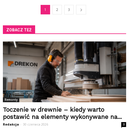
1
2
3
ZOBACZ TEŻ
Remonty
Toczenie w drewnie – kiedy warto
postawić na elementy wykonywane na...
Redakcja
-
30 czerwca 2026
0