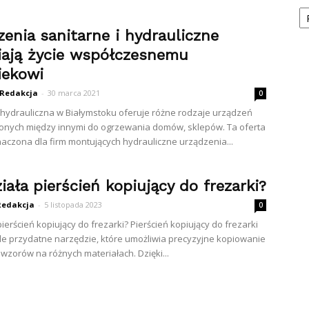
Ka
enia sanitarne i hydrauliczne
iają życie współczesnemu
iekowi
Redakcja
-
30 marca 2021
0
hydrauliczna w Białymstoku oferuje różne rodzaje urządzeń
onych między innymi do ogrzewania domów, sklepów. Ta oferta
naczona dla firm montujących hydrauliczne urządzenia...
iała pierścień kopiujący do frezarki?
Redakcja
-
5 listopada 2023
0
pierścień kopiujący do frezarki? Pierścień kopiujący do frezarki
le przydatne narzędzie, które umożliwia precyzyjne kopiowanie
 wzorów na różnych materiałach. Dzięki...