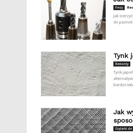
Re
Frezy
Jak ostrzyć
do paznokci
Tynk j
Remonty
Tynk japoń
alternatyw
bardzo łat
Jak w
spos
Giętarki do 