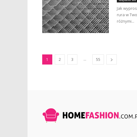
Jak wypros
rura w Two
różnymi...
...
1
2
3
55