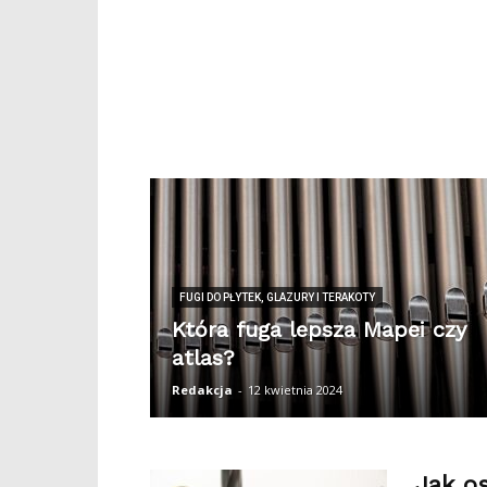
FUGI DO PŁYTEK, GLAZURY I TERAKOTY
Która fuga lepsza Mapei czy
atlas?
Redakcja
-
12 kwietnia 2024
Jak os