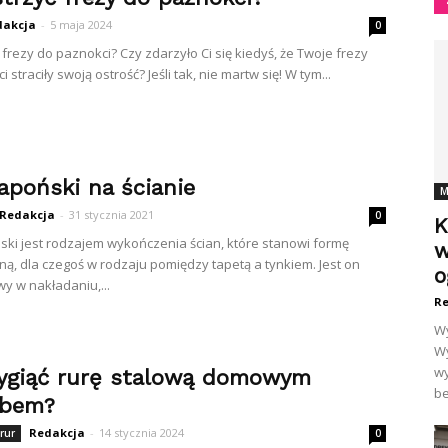
dakcja
-
5 maja 2024
0
 frezy do paznokci? Czy zdarzyło Ci się kiedyś, że Twoje frezy
 straciły swoją ostrość? Jeśli tak, nie martw się! W tym...
apoński na ścianie
M
Redakcja
-
31 stycznia 2021
0
K
ski jest rodzajem wykończenia ścian, które stanowi formę
w
ną, dla czegoś w rodzaju pomiędzy tapetą a tynkiem. Jest on
o
wy w nakładaniu,...
Re
Wy
Wy
wy
ygiąć rurę stalową domowym
be
obem?
Redakcja
-
14 stycznia 2024
rur
0