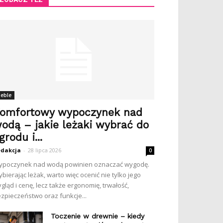
eble
omfortowy wypoczynek nad
odą – jakie leżaki wybrać do
grodu i...
dakcja
-
28 lipca 2026
0
poczynek nad wodą powinien oznaczać wygodę.
bierając leżak, warto więc ocenić nie tylko jego
gląd i cenę, lecz także ergonomię, trwałość,
zpieczeństwo oraz funkcje...
Toczenie w drewnie – kiedy