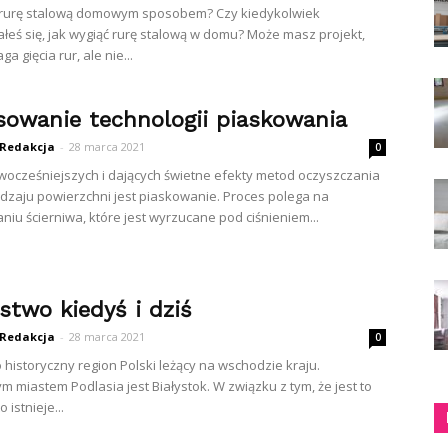
ć rurę stalową domowym sposobem? Czy kiedykolwiek
łeś się, jak wygiąć rurę stalową w domu? Może masz projekt,
a gięcia rur, ale nie...
sowanie technologii piaskowania
Redakcja
-
28 marca 2021
0
wocześniejszych i dających świetne efekty metod oczyszczania
dzaju powierzchni jest piaskowanie. Proces polega na
niu ścierniwa, które jest wyrzucane pod ciśnieniem...
stwo kiedyś i dziś
Redakcja
-
28 marca 2021
0
o historyczny region Polski leżący na wschodzie kraju.
m miastem Podlasia jest Białystok. W związku z tym, że jest to
 istnieje...