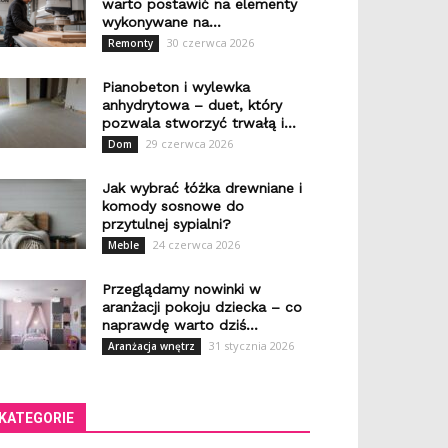
warto postawić na elementy
wykonywane na...
30 czerwca 2026
Remonty
Pianobeton i wylewka
anhydrytowa – duet, który
pozwala stworzyć trwałą i...
29 czerwca 2026
Dom
Jak wybrać łóżka drewniane i
komody sosnowe do
przytulnej sypialni?
24 czerwca 2026
Meble
Przeglądamy nowinki w
aranżacji pokoju dziecka – co
naprawdę warto dziś...
31 stycznia 2026
Aranżacja wnętrz
KATEGORIE