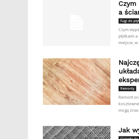
Czym 
a ścia
Fugi do płyt
Czym wypeł
płytkami a
miejsce, w 
Najcz
układ
ekspe
Remonty
Remont or
kosztowne.
mogą znacz
Jak w
Giętarki do 