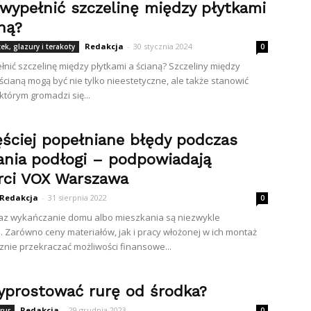
wypełnić szczelinę między płytkami
ną?
Redakcja
-
30 stycznia 2024
ek, glazury i terakoty
0
nić szczelinę między płytkami a ścianą? Szczeliny między
 ścianą mogą być nie tylko nieestetyczne, ale także stanowić
którym gromadzi się...
ęściej popełniane błędy podczas
ania podłogi – podpowiadają
rci VOX Warszawa
Redakcja
-
31 sierpnia 2022
0
az wykańczanie domu albo mieszkania są niezwykle
 Zarówno ceny materiałów, jak i pracy włożonej w ich montaż
nie przekraczać możliwości finansowe...
yprostować rurę od środka?
Redakcja
-
29 grudnia 2023
rur
0