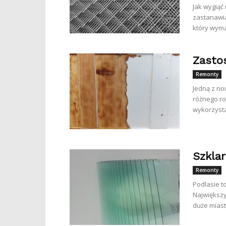
Jak wygią
zastanawia
który wymag
Zasto
Remonty
Jedną z no
różnego ro
wykorzysta
Szklar
Remonty
Podlasie t
Największy
duże miasto