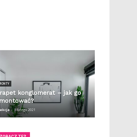
MONTY
rapet konglomerat – jak go
amontować?
akcja
-
1 lutego 2021
ZOBACZ TEŻ