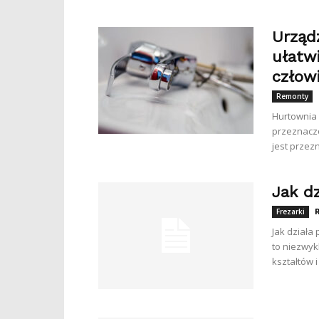
Urządz
ułatw
człow
Remonty
Hurtownia 
przeznacz
jest przez
Jak dz
Frezarki
Jak działa 
to niezwyk
kształtów i