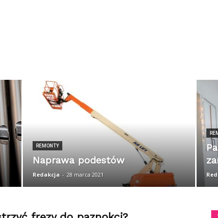
RE
Pa
REMONTY
Naprawa podestów
z
Redakcja
-
28 marca 2021
Red
trzyć frezy do paznokci?