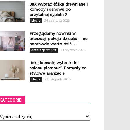
Jak wybrać łóżka drewniane i
komody sosnowe do
przytulnej sypialni?
24 czerwca 2026
Meble
Przeglądamy nowinki w
aranżacji pokoju dziecka – co
naprawdę warto dziś...
31 stycznia 2026
Aranżacja wnętrz
Jaką konsolę wybrać do
salonu glamour? Pomysły na
stylowe aranżacje
27 listopada 2025
Meble
KATEGORIE
tegorie