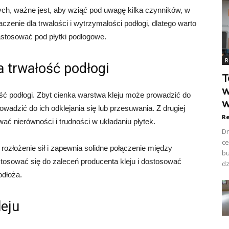
ych, ważne jest, aby wziąć pod uwagę kilka czynników, w
czenie dla trwałości i wytrzymałości podłogi, dlatego warto
astosować pod płytki podłogowe.
R
a trwałość podłogi
T
w
ść podłogi. Zbyt cienka warstwa kleju może prowadzić do
w
owadzić do ich odklejania się lub przesuwania. Z drugiej
Re
ać nierówności i trudności w układaniu płytek.
Dr
ce
ozłożenie sił i zapewnia solidne połączenie między
bu
stosować się do zaleceń producenta kleju i dostosować
dz
odłoża.
leju