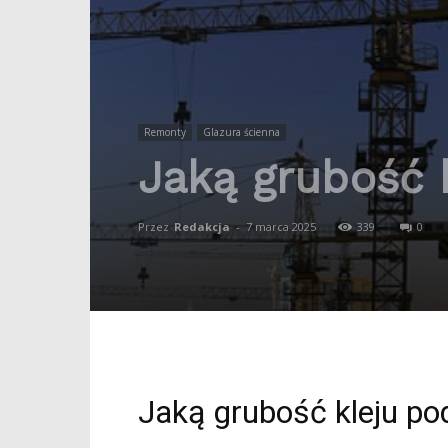
Remonty
Glazura ścienna
Jaką grubość 
Przez
Redakcja
-
7 marca 2025
339
0
Jaką grubość kleju po