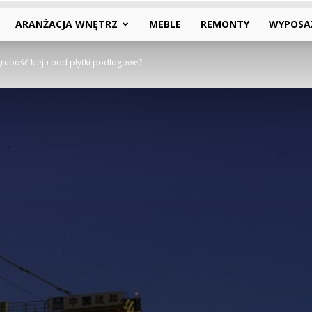
ARANŻACJA WNĘTRZ
MEBLE
REMONTY
WYPOSA
grubość kleju pod płytki podłogowe?