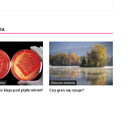
RA
enna
Glazura ścienna
ć kleju pod płytki 60×60?
Czy gres się rysuje?