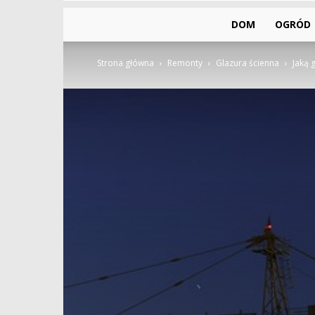
DOM
OGRÓD
Strona główna
Remonty
Glazura ścienna
Jaką 