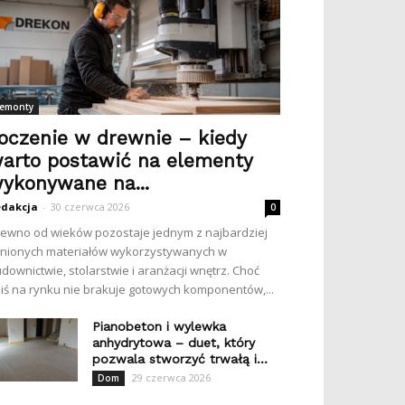
emonty
oczenie w drewnie – kiedy
arto postawić na elementy
ykonywane na...
dakcja
-
30 czerwca 2026
0
ewno od wieków pozostaje jednym z najbardziej
nionych materiałów wykorzystywanych w
downictwie, stolarstwie i aranżacji wnętrz. Choć
iś na rynku nie brakuje gotowych komponentów,...
Pianobeton i wylewka
anhydrytowa – duet, który
pozwala stworzyć trwałą i...
29 czerwca 2026
Dom