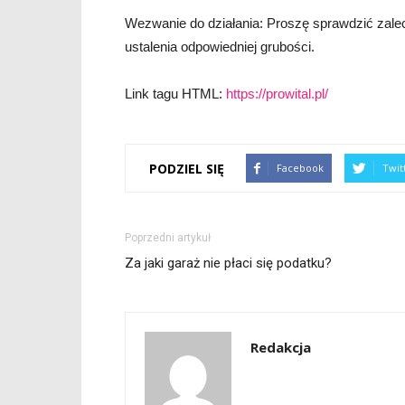
Wezwanie do działania: Proszę sprawdzić zalec
ustalenia odpowiedniej grubości.
Link tagu HTML:
https://prowital.pl/
PODZIEL SIĘ
Facebook
Twit
Poprzedni artykuł
Za jaki garaż nie płaci się podatku?
Redakcja