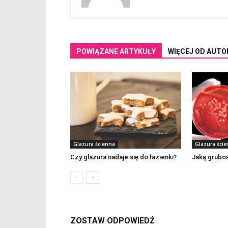
POWIĄZANE ARTYKUŁY
WIĘCEJ OD AUTO
Glazura ścienna
Glazura ści
Czy glazura nadaje się do łazienki?
Jaką gruboś
ZOSTAW ODPOWIEDŹ