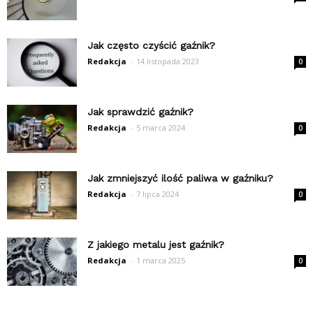
Jak często czyścić gaźnik?
Redakcja
-
14 listopada 2023
0
Jak sprawdzić gaźnik?
Redakcja
-
5 marca 2024
0
Jak zmniejszyć ilość paliwa w gaźniku?
Redakcja
-
7 lipca 2024
0
Z jakiego metalu jest gaźnik?
Redakcja
-
1 marca 2025
0