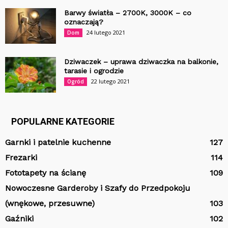
Barwy światła – 2700K, 3000K – co
oznaczają?
24 lutego 2021
Dom
Dziwaczek – uprawa dziwaczka na balkonie,
tarasie i ogrodzie
22 lutego 2021
Ogród
POPULARNE KATEGORIE
Garnki i patelnie kuchenne
127
Frezarki
114
Fototapety na ścianę
109
Nowoczesne Garderoby i Szafy do Przedpokoju
(wnękowe, przesuwne)
103
Gaźniki
102