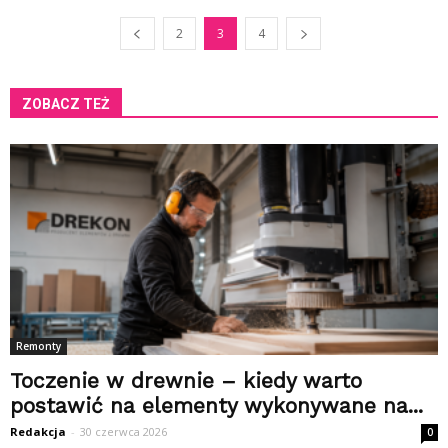
2
3
4
ZOBACZ TEŻ
Remonty
Toczenie w drewnie – kiedy warto
postawić na elementy wykonywane na...
Redakcja
-
30 czerwca 2026
0