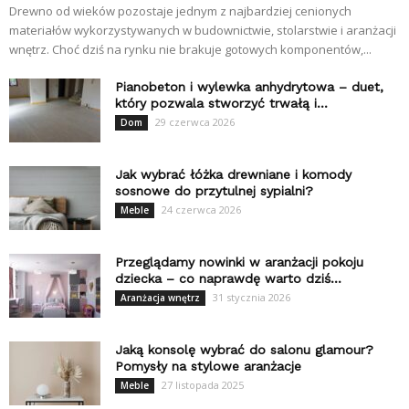
Drewno od wieków pozostaje jednym z najbardziej cenionych
materiałów wykorzystywanych w budownictwie, stolarstwie i aranżacji
wnętrz. Choć dziś na rynku nie brakuje gotowych komponentów,...
Pianobeton i wylewka anhydrytowa – duet,
który pozwala stworzyć trwałą i...
29 czerwca 2026
Dom
Jak wybrać łóżka drewniane i komody
sosnowe do przytulnej sypialni?
24 czerwca 2026
Meble
Przeglądamy nowinki w aranżacji pokoju
dziecka – co naprawdę warto dziś...
31 stycznia 2026
Aranżacja wnętrz
Jaką konsolę wybrać do salonu glamour?
Pomysły na stylowe aranżacje
27 listopada 2025
Meble