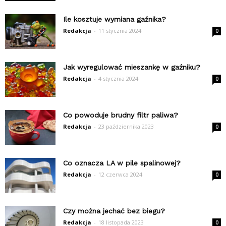
Ile kosztuje wymiana gaźnika?
Redakcja
-
11 stycznia 2024
0
Jak wyregulować mieszankę w gaźniku?
Redakcja
-
4 stycznia 2024
0
Co powoduje brudny filtr paliwa?
Redakcja
-
23 października 2023
0
Co oznacza LA w pile spalinowej?
Redakcja
-
12 czerwca 2024
0
Czy można jechać bez biegu?
Redakcja
-
18 listopada 2023
0