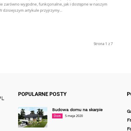
ie zarówno wygodne, funkcjonalne, jak i dostępne w naszym
W dzisiejszym artykule przyjrzymy...
Strona 1 z 7
POPULARNE POSTY
P
Budowa domu na skarpie
G
5 maja 2020
Dom
F
F