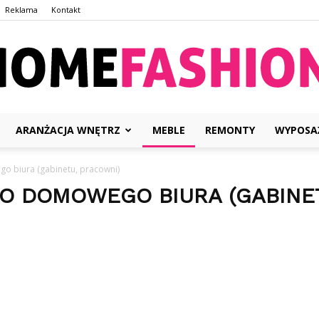
Reklama
Kontakt
ARANŻACJA WNĘTRZ
MEBLE
REMONTY
WYPOSA
HomeFashion.com.pl
go biura (gabinetu, pracowni)
DO DOMOWEGO BIURA (GABINE