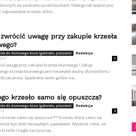
dzonych na siedzeniu przed biurkiem. Dlatego tak ważne jest,
 odpowiednie krzesło, które...
 zwrócić uwagę przy zakupie krzesła
wego?
Redakcja
-
zesła do domowego biura (gabinetu, pracowni)
2025
0
cić uwagę przy zakupie krzesła biurowego? Zakup
ego krzesła biurowego jest niezwykle ważny dla komfortu i
dczas pracy. Spędzamy wiele godzin na...
ego krzesło samo się opuszcza?
Redakcja
-
zesła do domowego biura (gabinetu, pracowni)
025
0
 krzesło samo się opuszcza?** Krzesło, które samo się
może być dość niezwykłym zjawiskiem. Wyobraź sobie, że
 krześle i nagle zaczyna się...