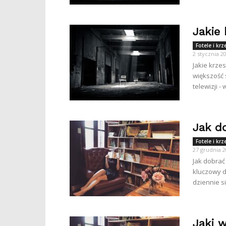
Jakie
Fotele i kr
2 stycznia 2
Jakie krze
większość 
telewizji 
Jak d
Fotele i kr
27 grudnia 
Jak dobrać
kluczowy d
dziennie si
Jaki w