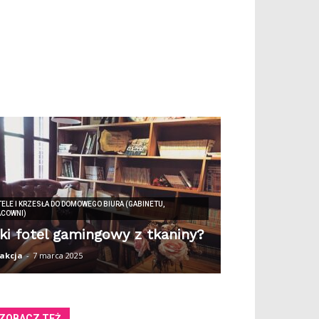
ELE I KRZESŁA DO DOMOWEGO BIURA (GABINETU,
ACOWNI)
ki fotel gamingowy z tkaniny?
akcja
-
7 marca 2025
ZOBACZ TEŻ