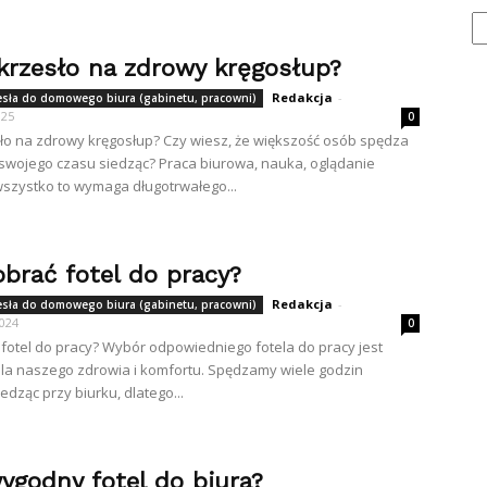
Ka
 krzesło na zdrowy kręgosłup?
Redakcja
-
zesła do domowego biura (gabinetu, pracowni)
025
0
sło na zdrowy kręgosłup? Czy wiesz, że większość osób spędza
swojego czasu siedząc? Praca biurowa, nauka, oglądanie
- wszystko to wymaga długotrwałego...
obrać fotel do pracy?
Redakcja
-
zesła do domowego biura (gabinetu, pracowni)
2024
0
 fotel do pracy? Wybór odpowiedniego fotela do pracy jest
la naszego zdrowia i komfortu. Spędzamy wiele godzin
edząc przy biurku, dlatego...
ygodny fotel do biura?