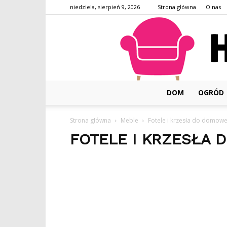
niedziela, sierpień 9, 2026
Strona główna
O nas
DOM
OGRÓD
Strona główna
Meble
Fotele i krzesła do domowe
FOTELE I KRZESŁA 