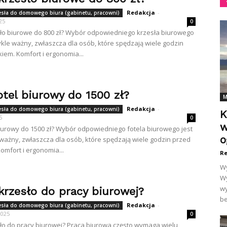
Redakcja
-
zesła do domowego biura (gabinetu, pracowni)
25
0
sło biurowe do 800 zł? Wybór odpowiedniego krzesła biurowego
ykle ważny, zwłaszcza dla osób, które spędzają wiele godzin
kiem. Komfort i ergonomia...
otel biurowy do 1500 zł?
M
Redakcja
-
zesła do domowego biura (gabinetu, pracowni)
K
5
0
w
 biurowy do 1500 zł? Wybór odpowiedniego fotela biurowego jest
o
ważny, zwłaszcza dla osób, które spędzają wiele godzin przed
omfort i ergonomia...
Re
Wy
Wy
wy
krzesło do pracy biurowej?
be
Redakcja
-
zesła do domowego biura (gabinetu, pracowni)
2025
0
sło do pracy biurowej? Praca biurowa często wymaga wielu