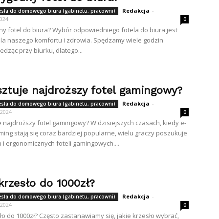
Redakcja
-
zesła do domowego biura (gabinetu, pracowni)
2024
0
ny fotel do biura? Wybór odpowiedniego fotela do biura jest
la naszego komfortu i zdrowia. Spędzamy wiele godzin
edząc przy biurku, dlatego...
sztuje najdroższy fotel gamingowy?
Redakcja
-
zesła do domowego biura (gabinetu, pracowni)
 2024
0
je najdroższy fotel gamingowy? W dzisiejszych czasach, kiedy e-
aming stają się coraz bardziej popularne, wielu graczy poszukuje
i ergonomicznych foteli gamingowych....
krzesło do 1000zł?
Redakcja
-
zesła do domowego biura (gabinetu, pracowni)
 2024
0
sło do 1000zł? Często zastanawiamy się, jakie krzesło wybrać,