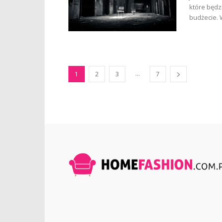
które będz
budżecie. 
...
1
2
3
7