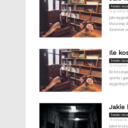
Fotele i kr
22 grudnia 
Jaki wygod
kluczowy d
dziennie si
Ile ko
Fotele i kr
23 listopada
Ile kosztu
sporty i g
wygodnych 
Jakie 
Fotele i kr
19 listopada
Jakie krze