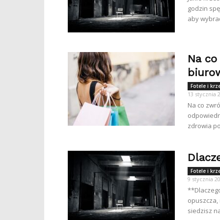
godzin spę
aby wybrać
Na co
biuro
Fotele i kr
13 stycznia 
Na co zwró
odpowiedni
zdrowia po
Dlacz
Fotele i kr
9 stycznia 2
**Dlaczego
opuszcza, 
siedzisz na