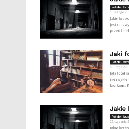
Fotele i kr
13 lutego 20
Jakie krze
jest niezw
przed biur
Jaki f
Fotele i kr
8 lutego 202
Jaki fotel
niezwykle 
biurkiem. K
Jakie 
Fotele i kr
22 stycznia 
Jakie krze