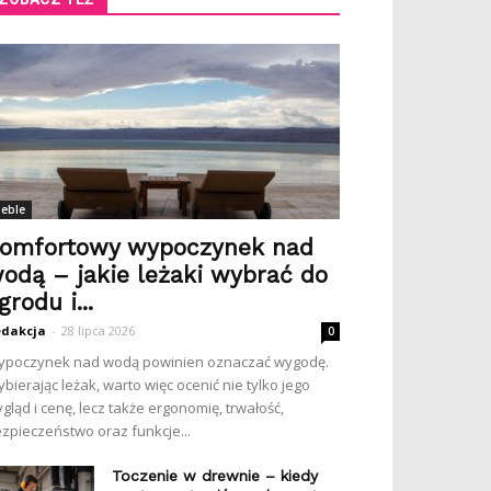
eble
omfortowy wypoczynek nad
odą – jakie leżaki wybrać do
grodu i...
dakcja
-
28 lipca 2026
0
poczynek nad wodą powinien oznaczać wygodę.
bierając leżak, warto więc ocenić nie tylko jego
gląd i cenę, lecz także ergonomię, trwałość,
zpieczeństwo oraz funkcje...
Toczenie w drewnie – kiedy