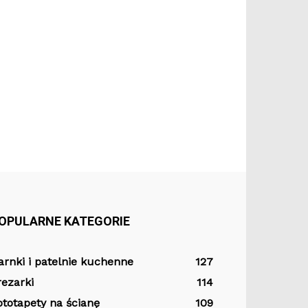
OPULARNE KATEGORIE
arnki i patelnie kuchenne
127
rezarki
114
ototapety na ścianę
109