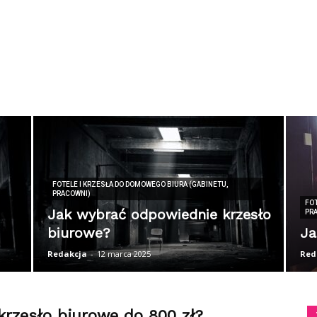
FOTELE I KRZESŁA DO DOMOWEGO BIURA (GABINETU,
PRACOWNI)
FOT
Jak wybrać odpowiednie krzesło
PR
biurowe?
Ja
Redakcja
-
12 marca 2025
Red
 krzesło biurowe do 800 zł?