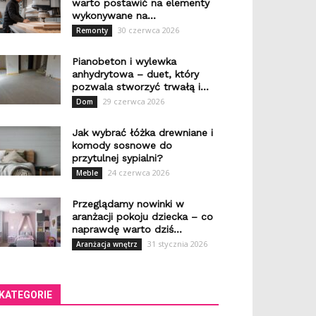
warto postawić na elementy
wykonywane na...
30 czerwca 2026
Remonty
Pianobeton i wylewka
anhydrytowa – duet, który
pozwala stworzyć trwałą i...
29 czerwca 2026
Dom
Jak wybrać łóżka drewniane i
komody sosnowe do
przytulnej sypialni?
24 czerwca 2026
Meble
Przeglądamy nowinki w
aranżacji pokoju dziecka – co
naprawdę warto dziś...
31 stycznia 2026
Aranżacja wnętrz
KATEGORIE