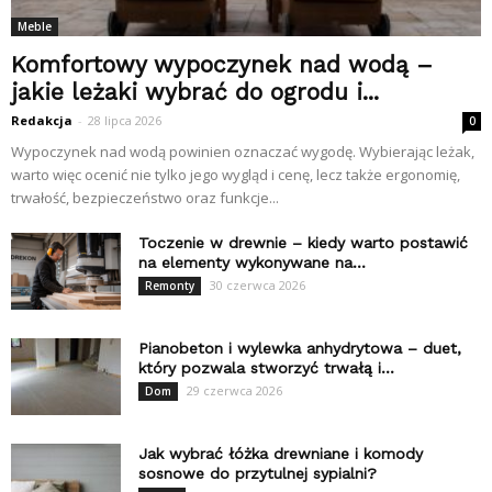
Meble
Komfortowy wypoczynek nad wodą –
jakie leżaki wybrać do ogrodu i...
Redakcja
-
28 lipca 2026
0
Wypoczynek nad wodą powinien oznaczać wygodę. Wybierając leżak,
warto więc ocenić nie tylko jego wygląd i cenę, lecz także ergonomię,
trwałość, bezpieczeństwo oraz funkcje...
Toczenie w drewnie – kiedy warto postawić
na elementy wykonywane na...
30 czerwca 2026
Remonty
Pianobeton i wylewka anhydrytowa – duet,
który pozwala stworzyć trwałą i...
29 czerwca 2026
Dom
Jak wybrać łóżka drewniane i komody
sosnowe do przytulnej sypialni?