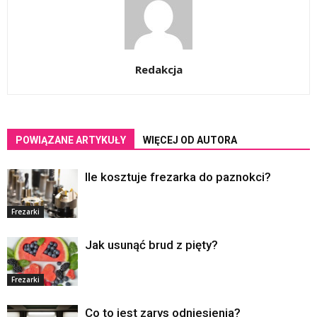
Redakcja
POWIĄZANE ARTYKUŁY
WIĘCEJ OD AUTORA
Ile kosztuje frezarka do paznokci?
Frezarki
Jak usunąć brud z pięty?
Frezarki
Co to jest zarys odniesienia?