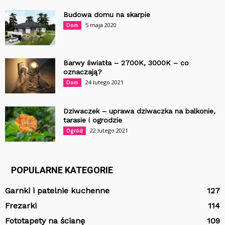
Budowa domu na skarpie
5 maja 2020
Dom
Barwy światła – 2700K, 3000K – co
oznaczają?
24 lutego 2021
Dom
Dziwaczek – uprawa dziwaczka na balkonie,
tarasie i ogrodzie
22 lutego 2021
Ogród
POPULARNE KATEGORIE
Garnki i patelnie kuchenne
127
Frezarki
114
Fototapety na ścianę
109