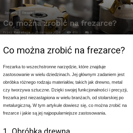
Remonty
Frezarki
Co można zrobić na frezarce?
Przez
Redakcja
-
21 sierpnia 2024
416
0
Co można zrobić na frezarce?
Frezarka to wszechstronne narzędzie, które znajduje
zastosowanie w wielu dziedzinach. Jej głównym zadaniem jest
obróbka różnego rodzaju materiałów, takich jak drewno, metal
czy tworzywa sztuczne. Dzięki swojej funkcjonalności i precyzji,
frezarka jest niezastąpiona w wielu branżach, od stolarskiej po
metalurgiczną. W tym artykule dowiesz się, co można zrobić na
frezarce i jakie są jej najpopularniejsze zastosowania.
1. Obróbka drewna