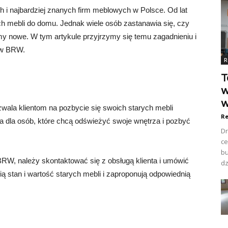
 i najbardziej znanych firm meblowych w Polsce. Od lat
h mebli do domu. Jednak wiele osób zastanawia się, czy
y nowe. W tym artykule przyjrzymy się temu zagadnieniu i
 w BRW.
R
T
w
w
wala klientom na pozbycie się swoich starych mebli
Re
 dla osób, które chcą odświeżyć swoje wnętrza i pozbyć
Dr
ce
bu
W, należy skontaktować się z obsługą klienta i umówić
dz
ą stan i wartość starych mebli i zaproponują odpowiednią
i