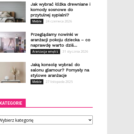
Jak wybrać łóżka drewniane i
komody sosnowe do
przytulnej sypialni?
24 czerwca 2026
Meble
Przeglądamy nowinki w
aranżacji pokoju dziecka – co
naprawdę warto dziś...
31 stycznia 2026
Aranżacja wnętrz
Jaką konsolę wybrać do
salonu glamour? Pomysły na
stylowe aranżacje
27 listopada 2025
Meble
KATEGORIE
tegorie