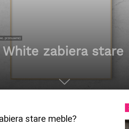
we, przesuwne)
 White zabiera stare
abiera stare meble?