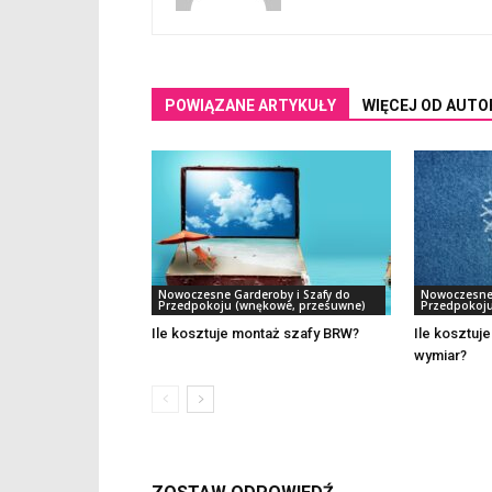
POWIĄZANE ARTYKUŁY
WIĘCEJ OD AUTO
Nowoczesne Garderoby i Szafy do
Nowoczesne 
Przedpokoju (wnękowe, przesuwne)
Przedpokoju
Ile kosztuje montaż szafy BRW?
Ile kosztuj
wymiar?