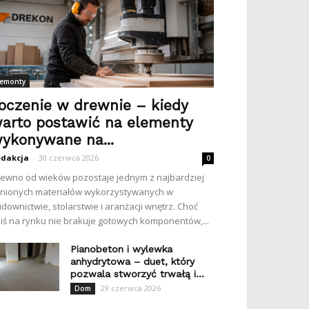
emonty
oczenie w drewnie – kiedy
arto postawić na elementy
ykonywane na...
dakcja
-
30 czerwca 2026
0
ewno od wieków pozostaje jednym z najbardziej
nionych materiałów wykorzystywanych w
downictwie, stolarstwie i aranżacji wnętrz. Choć
iś na rynku nie brakuje gotowych komponentów,...
Pianobeton i wylewka
anhydrytowa – duet, który
pozwala stworzyć trwałą i...
29 czerwca 2026
Dom