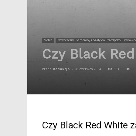
Meble
Nowoczesne Garderoby i Szafy do Przedpokoju (wnęko
Czy Black Red
Przez
Redakcja
-
18 czerwca 2024
553
0
Czy Black Red White z