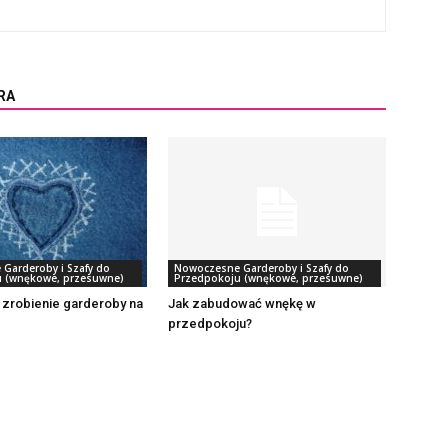
RA
Garderoby i Szafy do
Nowoczesne Garderoby i Szafy do
 (wnękowe, przesuwne)
Przedpokoju (wnękowe, przesuwne)
e zrobienie garderoby na
Jak zabudować wnękę w
przedpokoju?