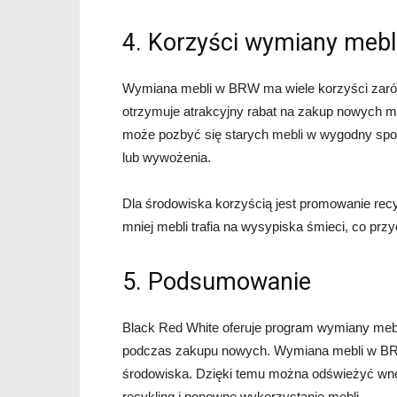
4. Korzyści wymiany meb
Wymiana mebli w BRW ma wiele korzyści zarówno
otrzymuje atrakcyjny rabat na zakup nowych me
może pozbyć się starych mebli w wygodny spo
lub wywożenia.
Dla środowiska korzyścią jest promowanie recy
mniej mebli trafia na wysypiska śmieci, co prz
5. Podsumowanie
Black Red White oferuje program wymiany mebli
podczas zakupu nowych. Wymiana mebli w BRW j
środowiska. Dzięki temu można odświeżyć wnęt
recykling i ponowne wykorzystanie mebli.