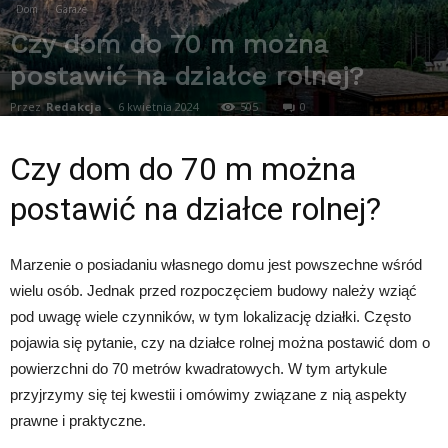
Dom
Garaże
Czy dom do 70 m można
postawić na działce rolnej?
Przez
Redakcja
-
6 kwietnia 2024
505
0
Czy dom do 70 m można
postawić na działce rolnej?
Marzenie o posiadaniu własnego domu jest powszechne wśród
wielu osób. Jednak przed rozpoczęciem budowy należy wziąć
pod uwagę wiele czynników, w tym lokalizację działki. Często
pojawia się pytanie, czy na działce rolnej można postawić dom o
powierzchni do 70 metrów kwadratowych. W tym artykule
przyjrzymy się tej kwestii i omówimy związane z nią aspekty
prawne i praktyczne.