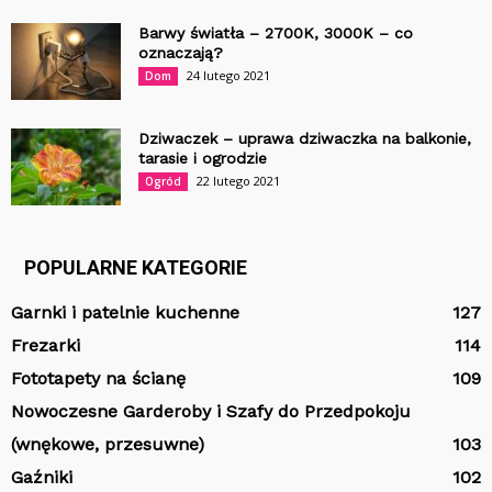
Barwy światła – 2700K, 3000K – co
oznaczają?
24 lutego 2021
Dom
Dziwaczek – uprawa dziwaczka na balkonie,
tarasie i ogrodzie
22 lutego 2021
Ogród
POPULARNE KATEGORIE
Garnki i patelnie kuchenne
127
Frezarki
114
Fototapety na ścianę
109
Nowoczesne Garderoby i Szafy do Przedpokoju
(wnękowe, przesuwne)
103
Gaźniki
102