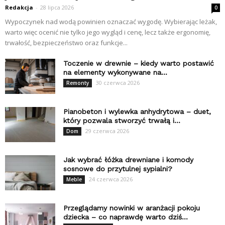
Redakcja
-
28 lipca 2026
0
Wypoczynek nad wodą powinien oznaczać wygodę. Wybierając leżak,
warto więc ocenić nie tylko jego wygląd i cenę, lecz także ergonomię,
trwałość, bezpieczeństwo oraz funkcje...
Toczenie w drewnie – kiedy warto postawić
na elementy wykonywane na...
30 czerwca 2026
Remonty
Pianobeton i wylewka anhydrytowa – duet,
który pozwala stworzyć trwałą i...
29 czerwca 2026
Dom
Jak wybrać łóżka drewniane i komody
sosnowe do przytulnej sypialni?
24 czerwca 2026
Meble
Przeglądamy nowinki w aranżacji pokoju
dziecka – co naprawdę warto dziś...