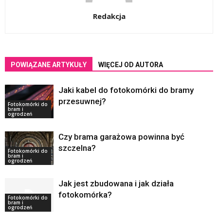
Redakcja
POWIĄZANE ARTYKUŁY
WIĘCEJ OD AUTORA
Jaki kabel do fotokomórki do bramy
przesuwnej?
Fotokomórki do
bram i
ogrodzeń
Czy brama garażowa powinna być
szczelna?
Fotokomórki do
bram i
ogrodzeń
Jak jest zbudowana i jak działa
fotokomórka?
Fotokomórki do
bram i
ogrodzeń