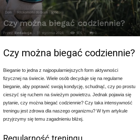
Dom
Fotokomórki do bram i ogrodzeń
Czy można biegać codziennie?
Przez
Redakcja
-
31 stycznia 2024
506
0
Czy można biegać codziennie?
Bieganie to jedna z najpopularniejszych form aktywności
fizycznej na świecie. Wiele osób decyduje się na regularne
bieganie, aby poprawić swoją kondycję, schudnąć, czy po prostu
cieszyć się ruchem na świeżym powietrzu. Jednak pojawia się
pytanie, czy można biegać codziennie? Czy taka intensywność
treningu jest zdrowa dla naszego organizmu? W tym artykule
przyjrzymy się temu zagadnieniu bliżej.
Regularność treningu