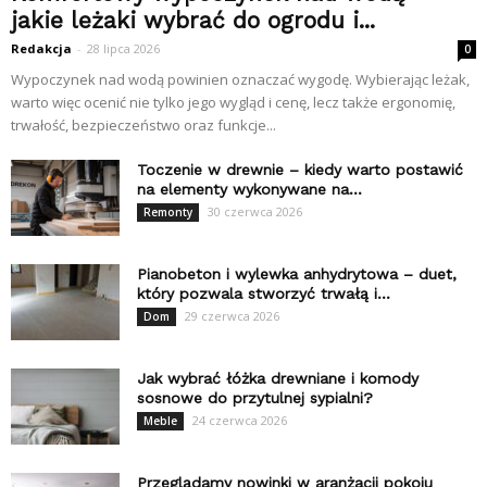
jakie leżaki wybrać do ogrodu i...
Redakcja
-
28 lipca 2026
0
Wypoczynek nad wodą powinien oznaczać wygodę. Wybierając leżak,
warto więc ocenić nie tylko jego wygląd i cenę, lecz także ergonomię,
trwałość, bezpieczeństwo oraz funkcje...
Toczenie w drewnie – kiedy warto postawić
na elementy wykonywane na...
30 czerwca 2026
Remonty
Pianobeton i wylewka anhydrytowa – duet,
który pozwala stworzyć trwałą i...
29 czerwca 2026
Dom
Jak wybrać łóżka drewniane i komody
sosnowe do przytulnej sypialni?
24 czerwca 2026
Meble
Przeglądamy nowinki w aranżacji pokoju