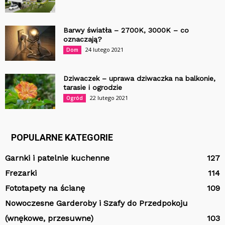
Barwy światła – 2700K, 3000K – co
oznaczają?
24 lutego 2021
Dom
Dziwaczek – uprawa dziwaczka na balkonie,
tarasie i ogrodzie
22 lutego 2021
Ogród
POPULARNE KATEGORIE
Garnki i patelnie kuchenne
127
Frezarki
114
Fototapety na ścianę
109
Nowoczesne Garderoby i Szafy do Przedpokoju
(wnękowe, przesuwne)
103