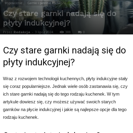
Wyposażenie
Garnki i patelnie kuchenne
Czy stare garnki nadają się do
płyty indukcyjnej?
Przez
Redakcja
-
3 lipca 2024
388
0
Czy stare garnki nadają się do
płyty indukcyjnej?
Wraz z rozwojem technologii kuchennych, płyty indukcyjne stały
się coraz popularniejsze. Jednak wiele osób zastanawia się, czy
ich stare garnki nadają się do tego rodzaju kuchenek. W tym
artykule dowiesz się, czy możesz używać swoich starych
garnków na płycie indukcyjnej i jakie są najlepsze opcje dla tego
rodzaju kuchenek.