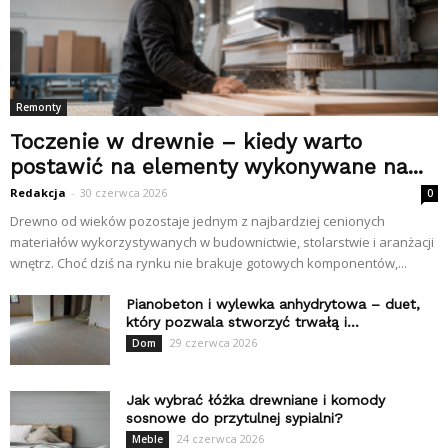
Remonty
Toczenie w drewnie – kiedy warto
postawić na elementy wykonywane na...
Redakcja
-
30 czerwca 2026
0
Drewno od wieków pozostaje jednym z najbardziej cenionych
materiałów wykorzystywanych w budownictwie, stolarstwie i aranżacji
wnętrz. Choć dziś na rynku nie brakuje gotowych komponentów,...
Pianobeton i wylewka anhydrytowa – duet,
który pozwala stworzyć trwałą i...
29 czerwca 2026
Dom
Jak wybrać łóżka drewniane i komody
sosnowe do przytulnej sypialni?
24 czerwca 2026
Meble