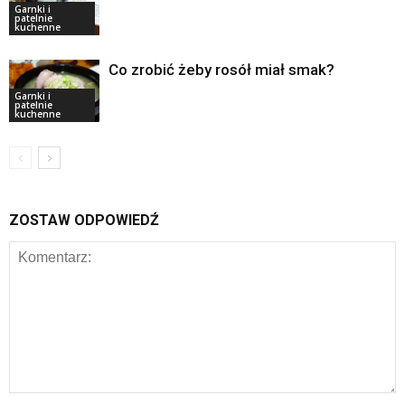
Garnki i
patelnie
kuchenne
Co zrobić żeby rosół miał smak?
Garnki i
patelnie
kuchenne
ZOSTAW ODPOWIEDŹ