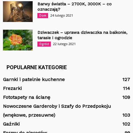
Barwy światła – 2700K, 3000K – co
oznaczają?
24 lutego 2021
Dom
Dziwaczek – uprawa dziwaczka na balkonie,
tarasie i ogrodzie
22 lutego 2021
Ogród
POPULARNE KATEGORIE
Garnki i patelnie kuchenne
127
Frezarki
114
Fototapety na ścianę
109
Nowoczesne Garderoby i Szafy do Przedpokoju
(wnękowe, przesuwne)
103
Gaźniki
102
Formy do pierogów
99