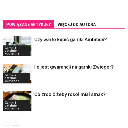
POWIĄZANE ARTYKUŁY
WIĘCEJ OD AUTORA
Czy warto kupić garnki Ambition?
Garnki i
patelnie
kuchenne
Ile jest gwarancji na garnki Zwieger?
Garnki i
patelnie
kuchenne
Co zrobić żeby rosół miał smak?
Garnki i
patelnie
kuchenne