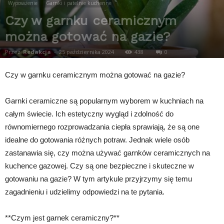
Wyposażenie
Garnki i patelnie kuchenne
Czy w garnku ceramicznym
można gotować na gazie?
Przez
Redakcja
-
25 października 2024
438
0
Czy w garnku ceramicznym można gotować na gazie?
Garnki ceramiczne są popularnym wyborem w kuchniach na
całym świecie. Ich estetyczny wygląd i zdolność do
równomiernego rozprowadzania ciepła sprawiają, że są one
idealne do gotowania różnych potraw. Jednak wiele osób
zastanawia się, czy można używać garnków ceramicznych na
kuchence gazowej. Czy są one bezpieczne i skuteczne w
gotowaniu na gazie? W tym artykule przyjrzymy się temu
zagadnieniu i udzielimy odpowiedzi na te pytania.
**Czym jest garnek ceramiczny?**