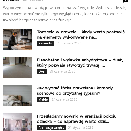
Wypoczynek nad wodą powinien oznaczać wygodę. Wybierając leżak,
warto więc ocenić nie tylko jego wygląd i cenę, lecz także ergonomię,
trwałość, bezpieczeństwo oraz funkcje...
Toczenie w drewnie – kiedy warto postawić
na elementy wykonywane na...
30 czerwca 2026
Remonty
Pianobeton i wylewka anhydrytowa – duet,
który pozwala stworzyć trwałą i...
29 czerwca 2026
Dom
Jak wybrać łóżka drewniane i komody
sosnowe do przytulnej sypialni?
24 czerwca 2026
Meble
Przeglądamy nowinki w aranżacji pokoju
dziecka – co naprawdę warto dziś...
31 stycznia 2026
Aranżacja wnętrz