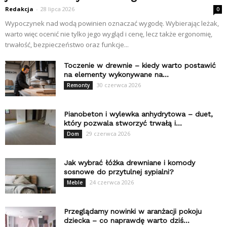
Redakcja
-
28 lipca 2026
0
Wypoczynek nad wodą powinien oznaczać wygodę. Wybierając leżak,
warto więc ocenić nie tylko jego wygląd i cenę, lecz także ergonomię,
trwałość, bezpieczeństwo oraz funkcje...
Toczenie w drewnie – kiedy warto postawić
na elementy wykonywane na...
30 czerwca 2026
Remonty
Pianobeton i wylewka anhydrytowa – duet,
który pozwala stworzyć trwałą i...
29 czerwca 2026
Dom
Jak wybrać łóżka drewniane i komody
sosnowe do przytulnej sypialni?
24 czerwca 2026
Meble
Przeglądamy nowinki w aranżacji pokoju
dziecka – co naprawdę warto dziś...