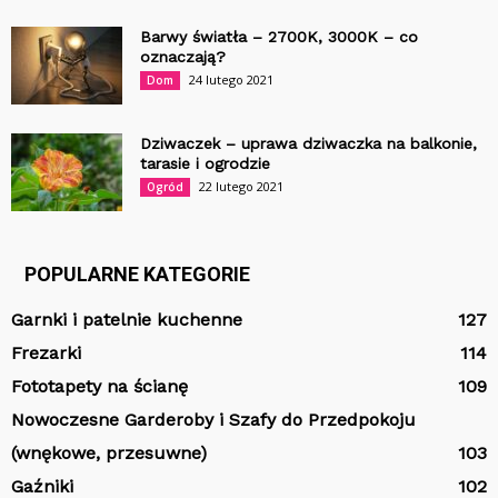
Barwy światła – 2700K, 3000K – co
oznaczają?
24 lutego 2021
Dom
Dziwaczek – uprawa dziwaczka na balkonie,
tarasie i ogrodzie
22 lutego 2021
Ogród
POPULARNE KATEGORIE
Garnki i patelnie kuchenne
127
Frezarki
114
Fototapety na ścianę
109
Nowoczesne Garderoby i Szafy do Przedpokoju
(wnękowe, przesuwne)
103
Gaźniki
102