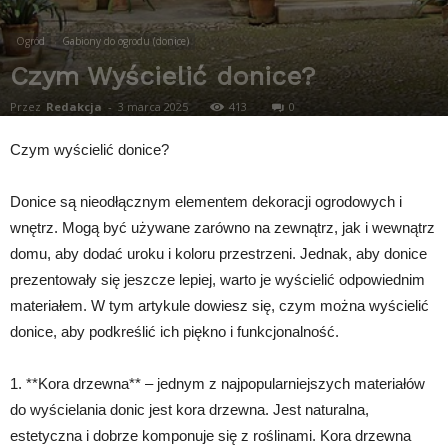
Ogród
Gabiony do ogrodu (donice)
Czym Wyścielić donice?
Przez
Redakcja
-
3 marca 2025
413
0
Czym wyścielić donice?
Donice są nieodłącznym elementem dekoracji ogrodowych i
wnętrz. Mogą być używane zarówno na zewnątrz, jak i wewnątrz
domu, aby dodać uroku i koloru przestrzeni. Jednak, aby donice
prezentowały się jeszcze lepiej, warto je wyścielić odpowiednim
materiałem. W tym artykule dowiesz się, czym można wyścielić
donice, aby podkreślić ich piękno i funkcjonalność.
1. **Kora drzewna** – jednym z najpopularniejszych materiałów
do wyścielania donic jest kora drzewna. Jest naturalna,
estetyczna i dobrze komponuje się z roślinami. Kora drzewna