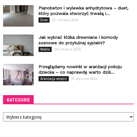
Pianobeton i wylewka anhydrytowa – duet,
który pozwala stworzyć trwałą i...
29 czerwca 2026
Dom
Jak wybrać łóżka drewniane i komody
sosnowe do przytulnej sypialni?
24 czerwca 2026
Meble
Przeglądamy nowinki w aranżacji pokoju
dziecka – co naprawdę warto dziś...
31 stycznia 2026
Aranżacja wnętrz
KATEGORIE
Kategorie