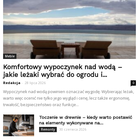
Meble
Komfortowy wypoczynek nad wodą –
jakie leżaki wybrać do ogrodu i...
Redakcja
-
28 lipca 2026
0
Wypoczynek nad wodą powinien oznaczać wygodę. Wybierając leżak,
warto więc ocenić nie tylko jego wygląd i cenę, lecz także ergonomię,
trwałość, bezpieczeństwo oraz funkcje...
Toczenie w drewnie – kiedy warto postawić
na elementy wykonywane na...
30 czerwca 2026
Remonty