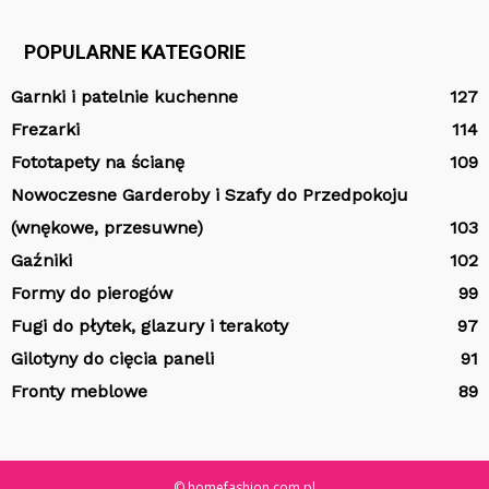
POPULARNE KATEGORIE
Garnki i patelnie kuchenne
127
Frezarki
114
Fototapety na ścianę
109
Nowoczesne Garderoby i Szafy do Przedpokoju
(wnękowe, przesuwne)
103
Gaźniki
102
Formy do pierogów
99
Fugi do płytek, glazury i terakoty
97
Gilotyny do cięcia paneli
91
Fronty meblowe
89
© homefashion.com.pl