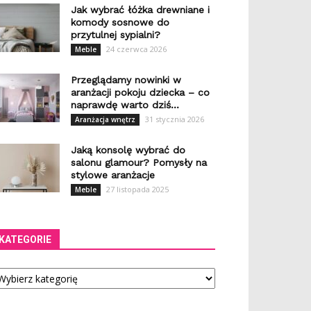
Jak wybrać łóżka drewniane i
komody sosnowe do
przytulnej sypialni?
24 czerwca 2026
Meble
Przeglądamy nowinki w
aranżacji pokoju dziecka – co
naprawdę warto dziś...
31 stycznia 2026
Aranżacja wnętrz
Jaką konsolę wybrać do
salonu glamour? Pomysły na
stylowe aranżacje
27 listopada 2025
Meble
KATEGORIE
tegorie