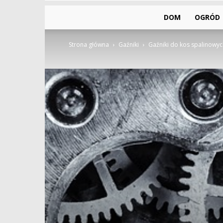
DOM
OGRÓD
Strona główna
Gaźniki
Gaźniki do kos spalinowyc