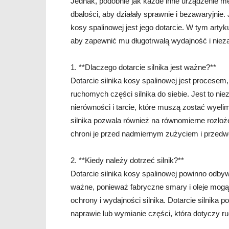
Jednak, podobnie jak każde inne urządzenie m
dbałości, aby działały sprawnie i bezawaryjnie
kosy spalinowej jest jego dotarcie. W tym artyk
aby zapewnić mu długotrwałą wydajność i nie
1. **Dlaczego dotarcie silnika jest ważne?**
Dotarcie silnika kosy spalinowej jest procese
ruchomych części silnika do siebie. Jest to ni
nierówności i tarcie, które muszą zostać wyeli
silnika pozwala również na równomierne rozłoż
chroni je przed nadmiernym zużyciem i prze
2. **Kiedy należy dotrzeć silnik?**
Dotarcie silnika kosy spalinowej powinno odby
ważne, ponieważ fabryczne smary i oleje mogą
ochrony i wydajności silnika. Dotarcie silnika
naprawie lub wymianie części, która dotyczy r