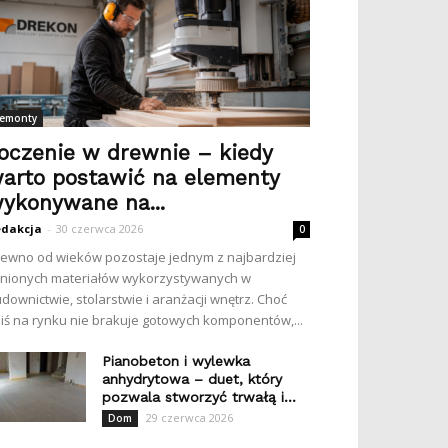
emonty
oczenie w drewnie – kiedy
arto postawić na elementy
ykonywane na...
dakcja
-
30 czerwca 2026
0
ewno od wieków pozostaje jednym z najbardziej
nionych materiałów wykorzystywanych w
downictwie, stolarstwie i aranżacji wnętrz. Choć
iś na rynku nie brakuje gotowych komponentów,...
Pianobeton i wylewka
anhydrytowa – duet, który
pozwala stworzyć trwałą i...
29 czerwca 2026
Dom