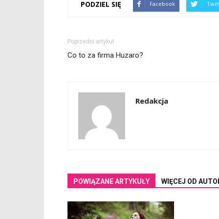
PODZIEL SIĘ
Facebook
Twit
Poprzedni artykuł
Co to za firma Huzaro?
Redakcja
POWIĄZANE ARTYKUŁY
WIĘCEJ OD AUTO