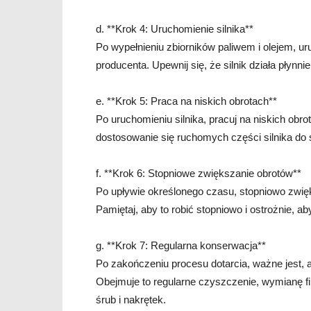
d. **Krok 4: Uruchomienie silnika**
Po wypełnieniu zbiorników paliwem i olejem, ur
producenta. Upewnij się, że silnik działa płynni
e. **Krok 5: Praca na niskich obrotach**
Po uruchomieniu silnika, pracuj na niskich obro
dostosowanie się ruchomych części silnika do s
f. **Krok 6: Stopniowe zwiększanie obrotów**
Po upływie określonego czasu, stopniowo zwięks
Pamiętaj, aby to robić stopniowo i ostrożnie, a
g. **Krok 7: Regularna konserwacja**
Po zakończeniu procesu dotarcia, ważne jest, a
Obejmuje to regularne czyszczenie, wymianę fil
śrub i nakrętek.