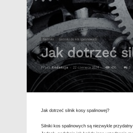
Gaźniki
Gaźniki do kos spalinowych
Jak dotrzeć si
Przez
Redakcja
-
22 czerwca 2024
430
0
Jak dotrzeć silnik kosy spalinowej?
Silniki kos spalinowych są niezwykle przydatny