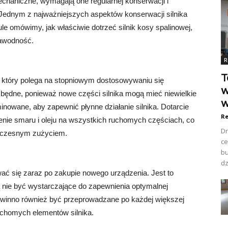
echaniczne, wymagają one regularnej konserwacji i
. Jednym z najważniejszych aspektów konserwacji silnika
ule omówimy, jak właściwie dotrzeć silnik kosy spalinowej,
zawodność.
R
T
m, który polega na stopniowym dostosowywaniu się
w
ezbędne, ponieważ nowe części silnika mogą mieć niewielkie
w
minowane, aby zapewnić płynne działanie silnika. Dotarcie
Re
enie smaru i oleju na wszystkich ruchomych częściach, co
Dr
dwczesnym zużyciem.
ce
bu
dz
wać się zaraz po zakupie nowego urządzenia. Jest to
 nie być wystarczające do zapewnienia optymalnej
 powinno również być przeprowadzane po każdej większej
uchomych elementów silnika.