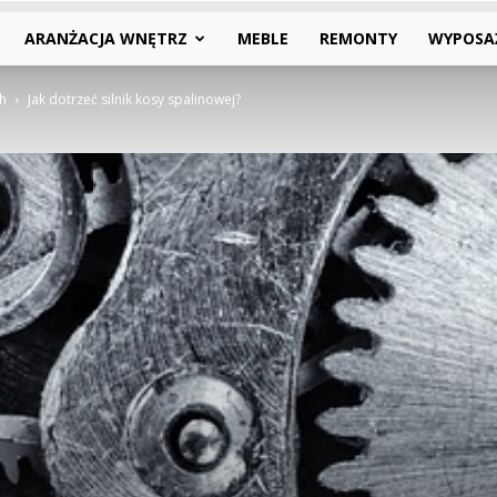
ARANŻACJA WNĘTRZ
MEBLE
REMONTY
WYPOSA
h
Jak dotrzeć silnik kosy spalinowej?