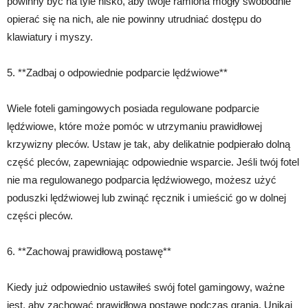
powinny być na tyle nisko, aby twoje ramiona mogły swobodnie
opierać się na nich, ale nie powinny utrudniać dostępu do
klawiatury i myszy.
5. **Zadbaj o odpowiednie podparcie lędźwiowe**
Wiele foteli gamingowych posiada regulowane podparcie
lędźwiowe, które może pomóc w utrzymaniu prawidłowej
krzywizny pleców. Ustaw je tak, aby delikatnie podpierało dolną
część pleców, zapewniając odpowiednie wsparcie. Jeśli twój fotel
nie ma regulowanego podparcia lędźwiowego, możesz użyć
poduszki lędźwiowej lub zwinąć ręcznik i umieścić go w dolnej
części pleców.
6. **Zachowaj prawidłową postawę**
Kiedy już odpowiednio ustawiłeś swój fotel gamingowy, ważne
jest, aby zachować prawidłową postawę podczas grania. Unikaj