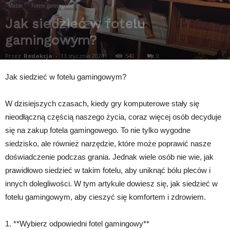
Meble
Fotele gamingowe
Jak siedzieć w fotelu
gamingowym?
Przez
Redakcja
-
13 stycznia 2024
540
0
Jak siedzieć w fotelu gamingowym?
W dzisiejszych czasach, kiedy gry komputerowe stały się
nieodłączną częścią naszego życia, coraz więcej osób decyduje
się na zakup fotela gamingowego. To nie tylko wygodne
siedzisko, ale również narzędzie, które może poprawić nasze
doświadczenie podczas grania. Jednak wiele osób nie wie, jak
prawidłowo siedzieć w takim fotelu, aby uniknąć bólu pleców i
innych dolegliwości. W tym artykule dowiesz się, jak siedzieć w
fotelu gamingowym, aby cieszyć się komfortem i zdrowiem.
1. **Wybierz odpowiedni fotel gamingowy**