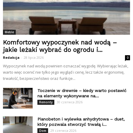
Meble
Komfortowy wypoczynek nad wodą –
jakie leżaki wybrać do ogrodu i...
Redakcja
-
28 lipca 2026
0
Wypoczynek nad wodą powinien oznaczać wygodę. Wybierając leżak,
warto więc ocenić nie tylko jego wygląd i cenę, lecz także ergonomię,
trwałość, bezpieczeństwo oraz funkcje...
Toczenie w drewnie – kiedy warto postawić
na elementy wykonywane na...
30 czerwca 2026
Remonty
Pianobeton i wylewka anhydrytowa – duet,
który pozwala stworzyć trwałą i...
29 czerwca 2026
Dom