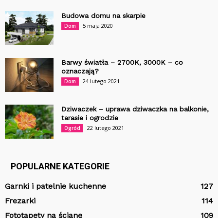
Budowa domu na skarpie
5 maja 2020
Dom
Barwy światła – 2700K, 3000K – co
oznaczają?
24 lutego 2021
Dom
Dziwaczek – uprawa dziwaczka na balkonie,
tarasie i ogrodzie
22 lutego 2021
Ogród
POPULARNE KATEGORIE
Garnki i patelnie kuchenne
127
Frezarki
114
Fototapety na ścianę
109