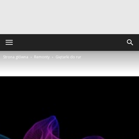
Strona główna
Remonty
Giętarki do rur