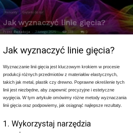
Remonty
Giętarki do rur
Jak wyznaczyć linie gięcia?
Przez
Redakcja
-
7 lutego 2025
333
0
Jak wyznaczyć linie gięcia?
Wyznaczanie linii gięcia jest kluczowym krokiem w procesie
produkcji różnych przedmiotów z materiałów elastycznych,
takich jak metal, plastik czy drewno. Poprawne określenie tych
linii jest niezbędne, aby zapewnić precyzyjne i estetyczne
wygięcia. W tym artykule omówimy różne metody wyznaczania
linii gięcia oraz podpowiemy, jak osiągnąć najlepsze rezultaty.
1. Wykorzystaj narzędzia