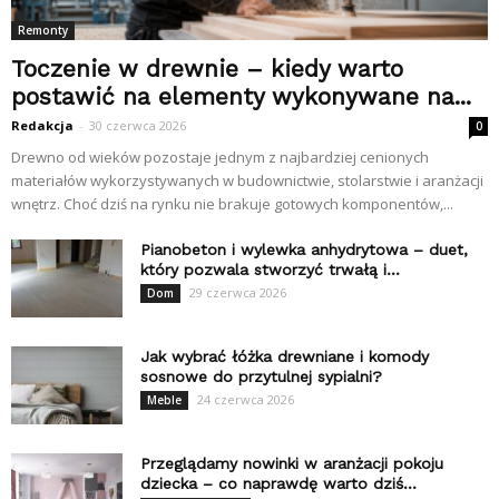
Remonty
Toczenie w drewnie – kiedy warto
postawić na elementy wykonywane na...
Redakcja
-
30 czerwca 2026
0
Drewno od wieków pozostaje jednym z najbardziej cenionych
materiałów wykorzystywanych w budownictwie, stolarstwie i aranżacji
wnętrz. Choć dziś na rynku nie brakuje gotowych komponentów,...
Pianobeton i wylewka anhydrytowa – duet,
który pozwala stworzyć trwałą i...
29 czerwca 2026
Dom
Jak wybrać łóżka drewniane i komody
sosnowe do przytulnej sypialni?
24 czerwca 2026
Meble
Przeglądamy nowinki w aranżacji pokoju
dziecka – co naprawdę warto dziś...