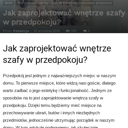
Meble
Nowoczesne Garderoby i Szafy do Przedpokoju (wnękowe, przesuwne)
Jak zaprojektować wnętrze szafy
w przedpokoju?
Przez
Redakcja
-
22 września 2024
355
0
Jak zaprojektować wnętrze
szafy w przedpokoju?
Przedpokój jest jednym z najważniejszych miejsc w naszym
domu. To pierwsze miejsce, które widzą nasi goście, dlatego
warto zadbać o jego estetykę i funkcjonalność. Jednym ze
sposobów na to jest zaprojektowanie wnętrza szafy w
przedpokoju. Dzięki temu będziemy mieć miejsce na
przechowywanie ubrań, butów i innych niezbędnych
przedmiotów, jednocześnie utrzymując porządek w naszym
domu. W tym artykule podpowiemy, jak skutecznie