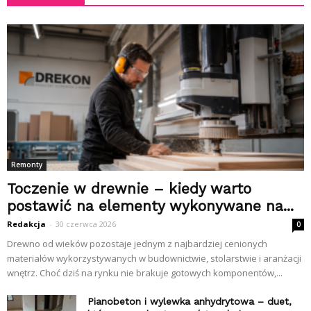
Remonty
Toczenie w drewnie – kiedy warto
postawić na elementy wykonywane na...
Redakcja
-
30 czerwca 2026
0
Drewno od wieków pozostaje jednym z najbardziej cenionych
materiałów wykorzystywanych w budownictwie, stolarstwie i aranżacji
wnętrz. Choć dziś na rynku nie brakuje gotowych komponentów,...
Pianobeton i wylewka anhydrytowa – duet,