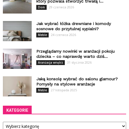
który pozwala stworzyć trwałą i...
29 czerwca 2026
Dom
Jak wybrać łóżka drewniane i komody
sosnowe do przytulnej sypialni?
24 czerwca 2026
Meble
Przeglądamy nowinki w aranżacji pokoju
dziecka – co naprawdę warto dziś...
31 stycznia 2026
Aranżacja wnętrz
Jaką konsolę wybrać do salonu glamour?
Pomysły na stylowe aranżacje
27 listopada 2025
Meble
KATEGORIE
Kategorie