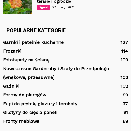
tarasie i ogrodzie
22 lutego 2021
Ogród
POPULARNE KATEGORIE
Garnki i patelnie kuchenne
127
Frezarki
114
Fototapety na ścianę
109
Nowoczesne Garderoby i Szafy do Przedpokoju
(wnękowe, przesuwne)
103
Gaźniki
102
Formy do pierogów
99
Fugi do płytek, glazury i terakoty
97
Gilotyny do cięcia paneli
91
Fronty meblowe
89