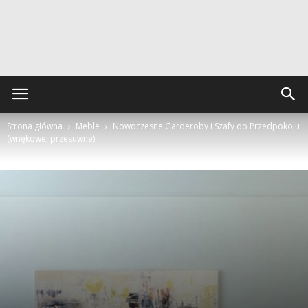
Strona główna
Meble
Nowoczesne Garderoby i Szafy do Przedpokoju
(wnękowe, przesuwne)