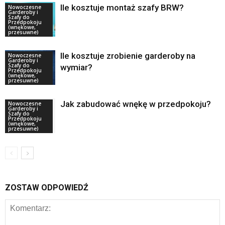
Ile kosztuje montaż szafy BRW?
Nowoczesne
Garderoby i
Szafy do
Przedpokoju
(wnękowe,
przesuwne)
Ile kosztuje zrobienie garderoby na
Nowoczesne
Garderoby i
Szafy do
wymiar?
Przedpokoju
(wnękowe,
przesuwne)
Jak zabudować wnękę w przedpokoju?
Nowoczesne
Garderoby i
Szafy do
Przedpokoju
(wnękowe,
przesuwne)
ZOSTAW ODPOWIEDŹ