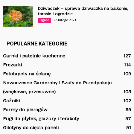
Dziwaczek – uprawa dziwaczka na balkonie,
tarasie i ogrodzie
22 lutego 2021
Ogród
POPULARNE KATEGORIE
Garnki i patelnie kuchenne
127
Frezarki
114
Fototapety na ścianę
109
Nowoczesne Garderoby i Szafy do Przedpokoju
(wnękowe, przesuwne)
103
Gaźniki
102
Formy do pierogów
99
Fugi do płytek, glazury i terakoty
97
Gilotyny do cięcia paneli
91