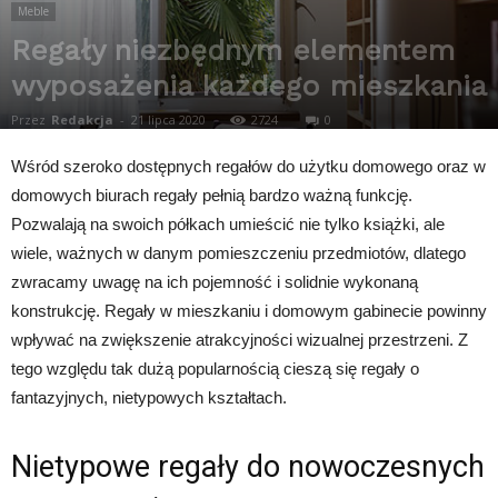
Meble
Regały niezbędnym elementem
wyposażenia każdego mieszkania
Przez
Redakcja
-
21 lipca 2020
2724
0
Wśród szeroko dostępnych regałów do użytku domowego oraz w
domowych biurach regały pełnią bardzo ważną funkcję.
Pozwalają na swoich półkach umieścić nie tylko książki, ale
wiele, ważnych w danym pomieszczeniu przedmiotów, dlatego
zwracamy uwagę na ich pojemność i solidnie wykonaną
konstrukcję. Regały w mieszkaniu i domowym gabinecie powinny
wpływać na zwiększenie atrakcyjności wizualnej przestrzeni. Z
tego względu tak dużą popularnością cieszą się regały o
fantazyjnych, nietypowych kształtach.
Nietypowe regały do nowoczesnych