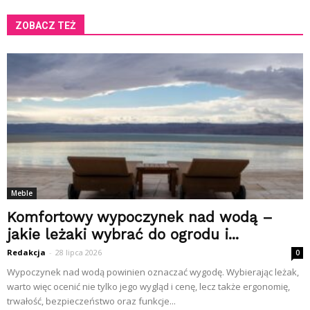
ZOBACZ TEŻ
Meble
Komfortowy wypoczynek nad wodą –
jakie leżaki wybrać do ogrodu i...
Redakcja
-
28 lipca 2026
0
Wypoczynek nad wodą powinien oznaczać wygodę. Wybierając leżak,
warto więc ocenić nie tylko jego wygląd i cenę, lecz także ergonomię,
trwałość, bezpieczeństwo oraz funkcje...