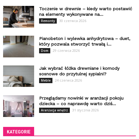
Toczenie w drewnie – kiedy warto postawić
na elementy wykonywane na...
30 czerwca 2026
Remonty
Pianobeton i wylewka anhydrytowa – duet,
który pozwala stworzyć trwałą i...
29 czerwca 2026
Dom
Jak wybrać łóżka drewniane i komody
sosnowe do przytulnej sypialni?
24 czerwca 2026
Meble
Przeglądamy nowinki w aranżacji pokoju
dziecka – co naprawdę warto dziś...
31 stycznia 2026
Aranżacja wnętrz
KATEGORIE