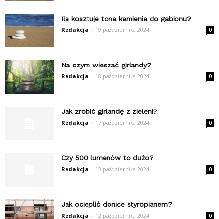
Ile kosztuje tona kamienia do gabionu?
Redakcja
-
19 października 2024
0
Na czym wieszać girlandy?
Redakcja
-
18 października 2024
0
Jak zrobić girlandę z zieleni?
Redakcja
-
17 października 2024
0
Czy 500 lumenów to dużo?
Redakcja
-
13 października 2024
0
Jak ocieplić donice styropianem?
Redakcja
-
12 października 2024
0