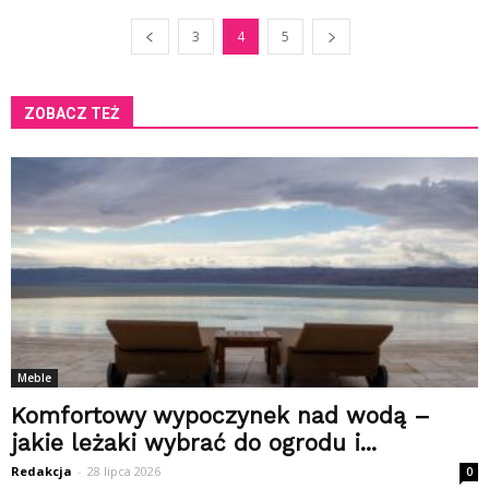
3
4
5
ZOBACZ TEŻ
Meble
Komfortowy wypoczynek nad wodą –
jakie leżaki wybrać do ogrodu i...
Redakcja
-
28 lipca 2026
0