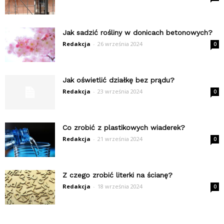
Jak sadzić rośliny w donicach betonowych?
Redakcja
-
26 września 2024
0
Jak oświetlić działkę bez prądu?
Redakcja
-
23 września 2024
0
Co zrobić z plastikowych wiaderek?
Redakcja
-
21 września 2024
0
Z czego zrobić literki na ścianę?
Redakcja
-
18 września 2024
0