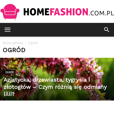
HomeFashion.com.pl
Strona główna
Ogród
OGRÓD
OGRÓD
Azjatycka, drzewiasta, tygrysia i
złotogłów – Czym różnią się odmiany
lilii?