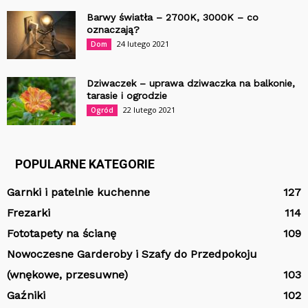
Barwy światła – 2700K, 3000K – co
oznaczają?
24 lutego 2021
Dom
Dziwaczek – uprawa dziwaczka na balkonie,
tarasie i ogrodzie
22 lutego 2021
Ogród
POPULARNE KATEGORIE
Garnki i patelnie kuchenne
127
Frezarki
114
Fototapety na ścianę
109
Nowoczesne Garderoby i Szafy do Przedpokoju
(wnękowe, przesuwne)
103
Gaźniki
102