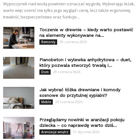
Wypoczynek nad wodą powinien oznaczać wygodę. Wybierając leżak,
warto więc ocenić nie tylko jego wygląd i cenę, lecz także ergonomię,
trwałość, bezpieczeństwo oraz funkcje...
Toczenie w drewnie – kiedy warto postawić
na elementy wykonywane na...
30 czerwca 2026
Remonty
Pianobeton i wylewka anhydrytowa – duet,
który pozwala stworzyć trwałą i...
29 czerwca 2026
Dom
Jak wybrać łóżka drewniane i komody
sosnowe do przytulnej sypialni?
24 czerwca 2026
Meble
Przeglądamy nowinki w aranżacji pokoju
dziecka – co naprawdę warto dziś...
31 stycznia 2026
Aranżacja wnętrz