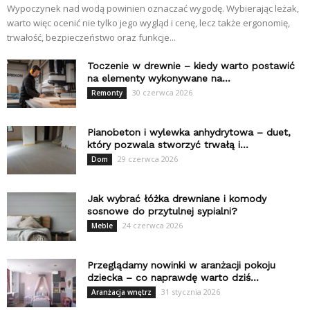
Wypoczynek nad wodą powinien oznaczać wygodę. Wybierając leżak,
warto więc ocenić nie tylko jego wygląd i cenę, lecz także ergonomię,
trwałość, bezpieczeństwo oraz funkcje...
Toczenie w drewnie – kiedy warto postawić
na elementy wykonywane na...
30 czerwca 2026
Remonty
Pianobeton i wylewka anhydrytowa – duet,
który pozwala stworzyć trwałą i...
29 czerwca 2026
Dom
Jak wybrać łóżka drewniane i komody
sosnowe do przytulnej sypialni?
24 czerwca 2026
Meble
Przeglądamy nowinki w aranżacji pokoju
dziecka – co naprawdę warto dziś...
31 stycznia 2026
Aranżacja wnętrz