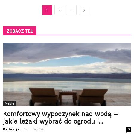
1
2
3
ZOBACZ TEŻ
Meble
Komfortowy wypoczynek nad wodą –
jakie leżaki wybrać do ogrodu i...
Redakcja
-
28 lipca 2026
0