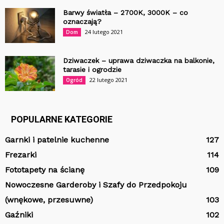
Barwy światła – 2700K, 3000K – co
oznaczają?
24 lutego 2021
Dom
Dziwaczek – uprawa dziwaczka na balkonie,
tarasie i ogrodzie
22 lutego 2021
Ogród
POPULARNE KATEGORIE
Garnki i patelnie kuchenne
127
Frezarki
114
Fototapety na ścianę
109
Nowoczesne Garderoby i Szafy do Przedpokoju
(wnękowe, przesuwne)
103
Gaźniki
102